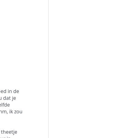
ed in de 
 dat je 
lfde 
m, ik zou 
theetje 