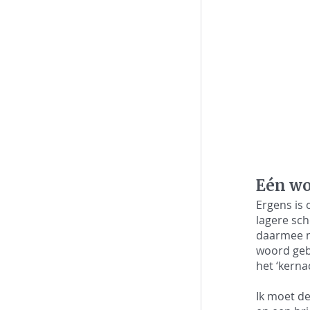
Eén w
Ergens is
lagere sch
daarmee mo
woord gebr
het ‘kerna
Ik moet de