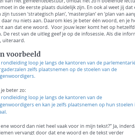
ef van het gemeentebestuur, omdat het zo’n boeiende lectuu
moet in de eerste plaats duidelijk zijn. En ook al weet jij dat 
n zijn tussen ‘strategisch plan’, ‘masterplan’ en ‘plan van aan
t daar nu niets aan. Daarom kies je beter één woord, en je h
 aan dat ene woord.  Voor jouw lezer komt het op hetzelfde
. De rest van de uitleg geef je op de infosessie. Als die infor
, uiteraard. 
n voorbeeld
 rondleiding loop je langs de kantoren van de parlementarië
ergaderzalen zelfs plaatsnemen op de stoelen van de 
egenwoordigers.
 je beter zo:
 rondleiding loop je langs de kantoren van de 
genwoordigers en kan je zelfs plaatsnemen op hun stoelen 
al.
ene woord dan niet heel vaak voor in mijn tekst?” Ja, inderda
niemen vervangt door dat ene woord en de tekst verder 