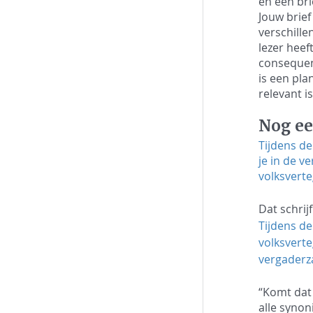
en een bri
Jouw brief 
verschille
lezer heef
consequent
is een plan
relevant is
Nog ee
Tijdens de
je in de v
volksvert
Dat schrijf
Tijdens de
volksverte
vergaderza
“Komt dat 
alle syno