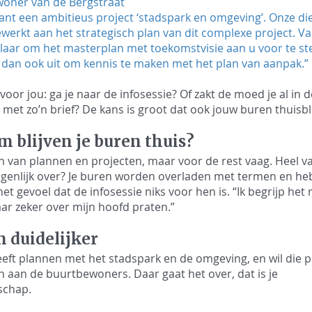
woner van de Bergstraat
ant een ambitieus project ‘stadspark en omgeving’. Onze di
erkt aan het strategisch plan van dit complexe project. V
klaar om het masterplan met toekomstvisie aan u voor te stel
 dan ook uit om kennis te maken met het plan van aanpak.”
voor jou: ga je naar de infosessie? Of zakt de moed je al in d
met zo’n brief? De kans is groot dat ook jouw buren thuisbl
 blijven je buren thuis?
 van plannen en projecten, maar voor de rest vaag. Heel v
igenlijk over? Je buren worden overladen met termen en heb
et gevoel dat de infosessie niks voor hen is. “Ik begrijp het n
ar zeker over mijn hoofd praten.”
n duidelijker
eft plannen met het stadspark en de omgeving, en wil die 
n aan de buurtbewoners. Daar gaat het over, dat is je 
chap. 