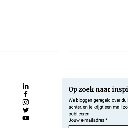
Op zoek naar inspi
We bloggen geregeld over duide
achter, en je krijgt een mail z
publiceren.
ijke teksten
Zet jouw lezer aan t
Jouw e-mailadres
*
e wereld helpen?
een bevel