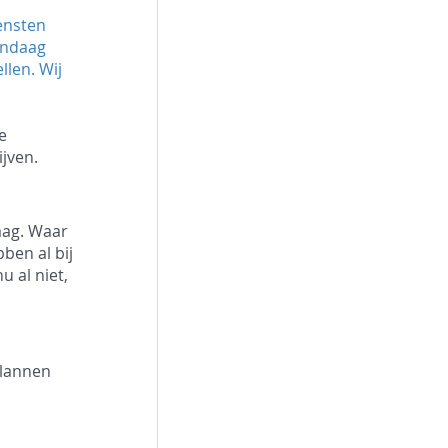
ensten 
andaag 
len. Wij 
e 
ijven.
aag. Waar 
ben al bij 
u al niet, 
plannen 