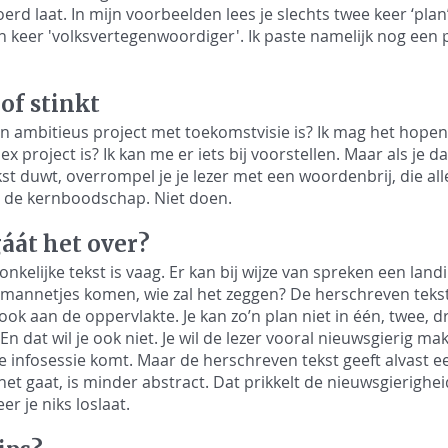
rd laat. In mijn voorbeelden lees je slechts twee keer ‘plan’
n keer 'volksvertegenwoordiger'. Ik paste namelijk nog een p
of stinkt
n ambitieus project met toekomstvisie is? Ik mag het hopen.
x project is? Ik kan me er iets bij voorstellen. Maar als je da
tekst duwt, overrompel je je lezer met een woordenbrij, die al
n de kernboodschap. Niet doen.
áát het over?
nkelijke tekst is vaag. Er kan bij wijze van spreken een lan
annetjes komen, wie zal het zeggen? De herschreven tekst b
 ook aan de oppervlakte. Je kan zo’n plan niet in één, twee, dr
 En dat wil je ook niet. Je wil de lezer vooral nieuwsgierig ma
e infosessie komt. Maar de herschreven tekst geeft alvast e
et gaat, is minder abstract. Dat prikkelt de nieuwsgierighe
r je niks loslaat.