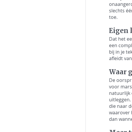
onaangeroe
slechts éé
toe.
Eigen l
Dat het ee
een comple
bij in je 
afleidt va
Waar g
De oorspro
voor marsm
natuurlijk
uitleggen.
die naar d
waarover h
dan wannee