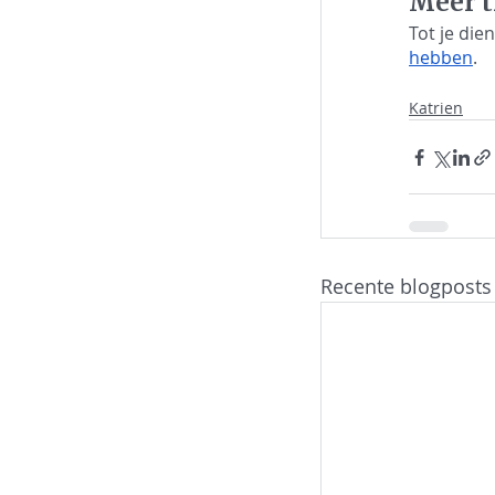
Meer t
Tot je dien
hebben
. 
Katrien
Recente blogposts