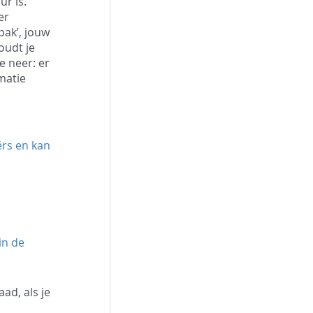
r is. 
er 
pak’, jouw 
oudt je 
 neer: er 
matie 
rs en kan 
in de 
ad, als je 