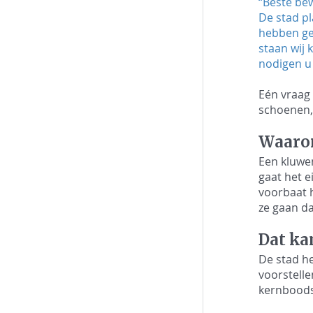
“Beste be
De stad pl
hebben gew
staan wij 
nodigen u
Eén vraag 
schoenen, 
Waarom
Een kluwen
gaat het e
voorbaat h
ze gaan da
Dat ka
De stad he
voorstelle
kernboods