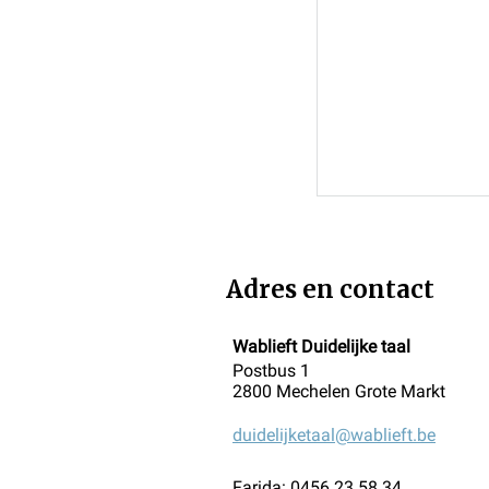
Adres en contact
Wablieft Duidelijke taal
Postbus 1
2800 Mechelen Grote Markt
duidelijketaal@wablieft.be
Kunnen duidel
armoede uit d
Farida: 0456 23 58 34