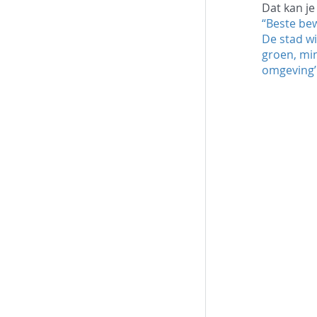
Dat kan je
“Beste be
De stad w
groen, mi
omgeving’.