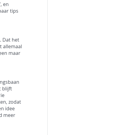
, en 
aar tips 
 Dat het 
t allemaal 
leen maar 
dingsbaan 
lijft 
ie 
ken, zodat 
en idee 
id meer 